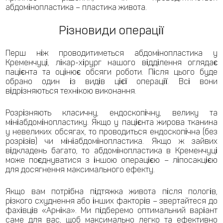
абдомінопластика – пластика живота.
Різновиди операції
Перш ніж проводитиметься абдомінопластика у
Кременчуці, лікар-хірург нашого відділення оглядає
пацієнта та оцінює обсяги роботи. Після цього буде
обрано один із видів цієї операції. Всі вони
відрізняються технікою виконання.
Розрізняють класичну, ендоскопічну, велику та
мініабдомінопластику. Якщо у пацієнта жирова тканина
у невеликих обсягах, то проводиться ендоскопічна (без
розрізів) чи мініабдомінопластика. Якщо ж зайвих
відкладень багато, то абдомінопластика в Кременчуці
може поєднуватися з іншою операцією – ліпосакцією
для досягнення максимального ефекту.
Якщо вам потрібна підтяжка живота після пологів,
різкого схуднення або інших факторів – звертайтеся до
фахівців «Арніка». Ми підберемо оптимальний варіант
саме для вас, щоб максимально легко та ефективно