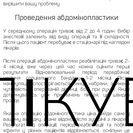
вирішити вашу проблему.
Проведення абдомінопластики
У середньому операція триває від 2 до 4 годин. Вибір
анестезії залежить від виду операції та її складності.
Після цього пацієнт перебуває в стаціонарі під наглядом
лікарів.
Після операції абдомінопластики реабілітація триває 2-
ЛІКУ
4 місяці, вже через цей час можна оцінити перші
результати. Відновлювальний період передбачає
носіння спеціального бандажу 1-2 місяці. Після
маніпуляцій спостерігаються синці, набряки, знижена
чутливість в оперованій ділянці, болі при рухах. Якщо
дотримуватись усіх призначень лікаря, це швидко
пройде.
Яка на операцію абдомінопластика ціна вийде саме у
вашому випадку, стане відомо після зустрічі з лікарем.
Результат від операції, період реабілітації та побічні
ефекти у різних пацієнтів відрізняються, оскільки це