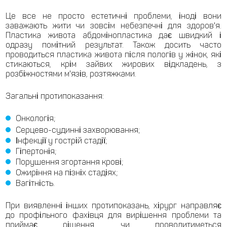
Це все не просто естетичні проблеми, іноді вони
заважають жити чи зовсім небезпечні для здоров'я.
Пластика живота абдомінопластика дає швидкий і
одразу помітний результат. Також досить часто
проводиться пластика живота після пологів у жінок, які
стикаються, крім зайвих жирових відкладень, з
розбіжностями м'язів, розтяжками.
Загальні протипоказання:
Онкологія;
Серцево-судинні захворювання;
Інфекції у гострій стадії;
Гіпертонія;
Порушення згортання крові;
Ожиріння на пізніх стадіях;
Вагітність.
При виявленні інших протипоказань, хірург направляє
до профільного фахівця для вирішення проблеми та
приймає рішення, чи проводитиметься