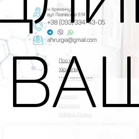
м. Кременчук,
вул. Павлівська б.14
+38 (093) 334-43-05
ahirurgia@gmail.com
 ВА
Про нас
Хірургія
Наш персонал
Новини
Галерея
Контакти
Клініка Арніка