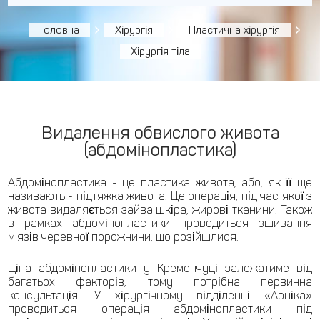
Головна
Хірургія
Пластична хірургія
Хірургія тіла
Видалення обвислого живота
(абдомінопластика)
Абдомінопластика - це пластика живота, або, як її ще
називають - підтяжка живота. Це операція, під час якої з
живота видаляється зайва шкіра, жирові тканини. Також
в рамках абдомінопластики проводиться зшивання
м'язів черевної порожнини, що розійшлися.
Ціна абдомінопластики у Кременчуці залежатиме від
багатьох факторів, тому потрібна первинна
консультація. У хірургічному відділенні «Арніка»
проводиться операція абдомінопластики під