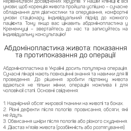
керівництвом досвідчених хірургів. У нашій клініці є всі
умови, щоб корекція живота пройшла успішно – сучасне
обладнання для діагностики та оперування, комфортні
умови стаціонару, індивідуальний підхід до кожного
пацієнта. Тому якщо вас цікавить абдомінопластика у
Кременчуці – звертайтесь до нас та записуйтесь на
індивідуальну консультацію!
Абдомінопластика живота: показання
та протипоказання до операції
Абдомінопластика в Україні досить популярна операція.
Сучасні лікарі мають повноцінні знання та навички для її
проведення. До рішення зробити підтяжку живота
вдаються не тільки жінки, операція можлива і для
чоловічої статі. Основні свідчення:
Надмірний обсяг жирової тканини на животі та боках.
Різні дефекти після пологів: провисання, обсяги, які
не йдуть.
Обвисання шкіри після пологів або різкого схуднення.
Діастаз м'язів живота (розбіжність або розтягування).