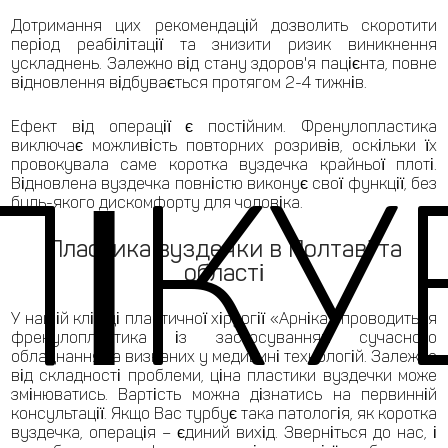
Дотримання цих рекомендацій дозволить скоротити
період реабілітації та знизити ризик виникнення
ускладнень. Залежно від стану здоров'я пацієнта, повне
відновлення відбувається протягом 2-4 тижнів.
Ефект від операції є постійним. Френулопластика
виключає можливість повторних розривів, оскільки їх
ЛІКУ
провокувала саме коротка вуздечка крайньої плоті.
Відновлена ​​вуздечка повністю виконує свої функції, без
будь-якого дискомфорту для чоловіка.
Пластика вуздечки в Полтаві та
області
У нашій клініці пластичної хірургії «Арніка» проводиться
френулопластика із застосуванням сучасного
обладнання та визнаних у медицині технологій. Залежно
від складності проблеми, ціна пластики вуздечки може
змінюватись. Вартість можна дізнатись на первинній
консультації. Якщо Вас турбує така патологія, як коротка
вуздечка, операція – єдиний вихід. Зверніться до нас, і