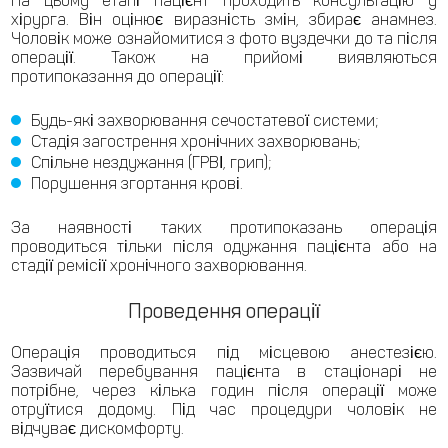
На цьому етапі пацієнт проходить консультацію у
хірурга. Він оцінює виразність змін, збирає анамнез.
Чоловік може ознайомитися з фото вуздечки до та після
операції. Також на прийомі виявляються
протипоказання до операції:
Будь-які захворювання сечостатевої системи;
Стадія загострення хронічних захворювань;
Спільне нездужання (ГРВІ, грип);
Порушення згортання крові.
За наявності таких протипоказань операція
проводиться тільки після одужання пацієнта або на
стадії ремісії хронічного захворювання.
Проведення операції
Операція проводиться під місцевою анестезією.
Зазвичай перебування пацієнта в стаціонарі не
потрібне, через кілька годин після операції може
отруїтися додому. Під час процедури чоловік не
відчуває дискомфорту.