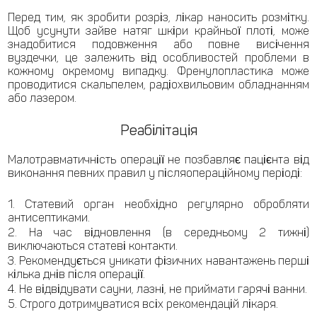
Перед тим, як зробити розріз, лікар наносить розмітку.
Щоб усунути зайве натяг шкіри крайньої плоті, може
знадобитися подовження або повне висічення
вуздечки, це залежить від особливостей проблеми в
кожному окремому випадку. Френулопластика може
проводитися скальпелем, радіохвильовим обладнанням
або лазером.
Реабілітація
Малотравматичність операції не позбавляє пацієнта від
виконання певних правил у післяопераційному періоді:
Статевий орган необхідно регулярно обробляти
антисептиками.
На час відновлення (в середньому 2 тижні)
виключаються статеві контакти.
Рекомендується уникати фізичних навантажень перші
кілька днів після операції.
Не відвідувати сауни, лазні, не приймати гарячі ванни.
Строго дотримуватися всіх рекомендацій лікаря.