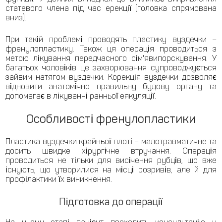
статевого члена під час ерекції (головка спрямована
вниз).
При такій проблемі проводять пластику вуздечки –
френулопластику. Також ця операція проводиться з
метою лікування передчасного сім'явипорскування. У
багатьох чоловіків це захворювання супроводжується
зайвим натягом вуздечки. Корекція вуздечки дозволяє
відновити анатомічно правильну будову органу та
допомагає в лікуванні ранньої еякуляції.
Особливості френулопластики
Пластика вуздечки крайньої плоті – малотравматичне та
досить швидке хірургічне втручання. Операція
проводиться не тільки для висічення рубців, що вже
існують, що утворилися на місці розривів, але й для
профілактики їх виникнення.
Підготовка до операції