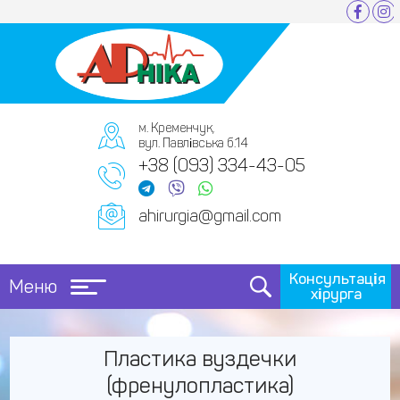
м. Кременчук,
вул. Павлівська б.14
+38 (093) 334-43-05
ahirurgia@gmail.com
Консультація
Меню
хірурга
Пластика вуздечки
(френулопластика)