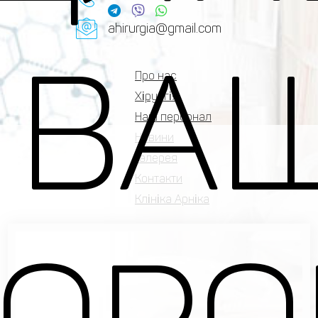
ahirurgia@gmail.com
 ВА
Про нас
Хірургія
Наш персонал
Новини
Галерея
Контакти
Клініка Арніка