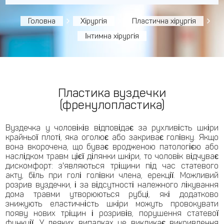
Головна
Хірургія
Пластична хірургія
Інтимна хірургія
Пластика вуздечки
(френулопластика)
Вуздечка у чоловіків відповідає за рухливість шкіри
крайньої плоті, яка оголює або закриває голівку. Якщо
вона вкорочена, що буває вродженою патологією або
наслідком травм цієї ділянки шкіри, то чоловік відчуває
дискомфорт: з'являються тріщини під час статевого
акту, біль при голі голівки члена, ерекції. Можливий
розрив вуздечки, і за відсутності належного лікування
дома травми утворюються рубці, які додатково
знижують еластичність шкіри можуть провокувати
появу нових тріщин і розривів, порушення статевої
функції. У деяких випадках це викликає викривлення