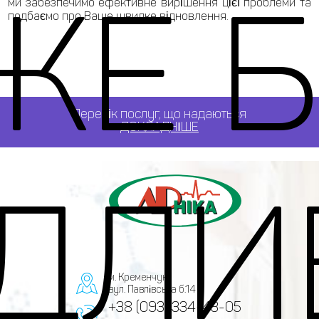
ЖЕ Б
ми забезпечимо ефективне вирішення цієї проблеми та
подбаємо про Ваше швидке відновлення.
Перелік послуг, що надаються
ДОКЛАДНІШЕ
ІДЛИ
м. Кременчук,
вул. Павлівська б.14
+38 (093) 334-43-05