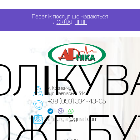
Перелік послуг, що надаються
ДОКЛАДНІШЕ
ОЛІКУВ
м. Кременчук,
вул. Павлівська б.14
+38 (093) 334-43-05
ОЖЕ БУ
ahirurgia@gmail.com
Про нас