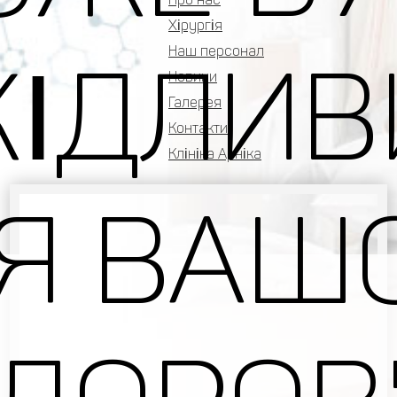
Хірургія
Наш персонал
ІДЛИ
Новини
Галерея
Контакти
Клініка Арніка
Я ВАШ